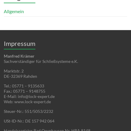
Allgemein
Impressum
Manfred Krämer
Sachverständiger für Schließsysteme e.K.
Marktstr. 2
DE-32369 Rahden
Tel.: 05771 – 9135633
Fax.: 05771 – 9148755
E-Mail: info@lock-expert.de
Web: www.lock-expert.de
Steuer-Nr.: 551/5053/2232
USt-ID-Nr.: DE 157 942 064
Handelsregister Bad Oeynhausen Nr. HRA 8148